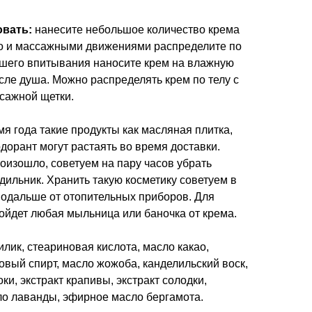
овать:
нанесите небольшое количество крема
ло и массажными движениями распределите по
чшего впитывания наносите крем на влажную
сле душа. Можно распределять крем по телу с
сажной щетки.
я года такие продукты как масляная плитка,
дорант могут растаять во время доставки.
оизошло, советуем на пару часов убрать
дильник. Хранить такую косметику советуем в
подальше от отопительных приборов. Для
ойдет любая мыльница или баночка от крема.
лик, стеариновая кислота, масло какао,
овый спирт, масло жожоба, канделильский воск,
ки, экстракт крапивы, экстракт солодки,
о лаванды, эфирное масло бергамота.