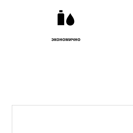
Экономично
Этично
Натурально
Веган
экономично
Попробуйте также