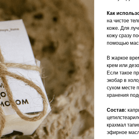
Как использ
на чистое те
коже. Для лу
кожу сразу по
помощью мас
В жаркое врем
крем или дезо
Если такое пр
экобар в холо
сухом месте 
хранения под
Состав:
капри
цетилстеарил
крахмал тапио
эфирное масл