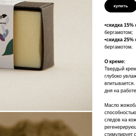
купить
•скидка 15%
н
бергамотом;
•скидка 25%
бергамотом.
О креме:
Твердый крем
глубоко увлаж
впитывается.
дня на работе
Масло жожоб
способностью
следов на кож
регенерирующ
стимулирует с