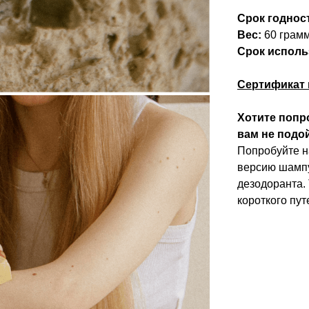
Срок годнос
Вес:
60 грамм
Срок исполь
Сертификат 
Хотите попр
вам не подо
Попробуйте 
версию шампу
дезодоранта. 
короткого пу