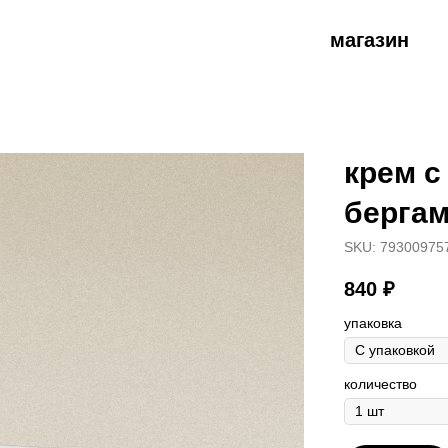
магазин
крем с
берга
SKU:
79300975
840
₽
упаковка
количество