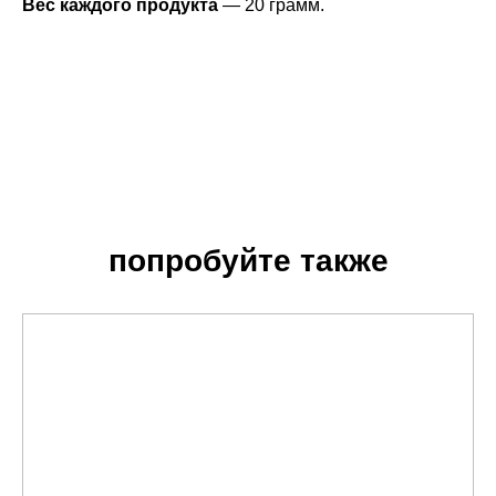
Вес каждого продукта
— 20 грамм.
Экономично
Попробуйте также
Этично
Натурально
Веган
попробуйте также