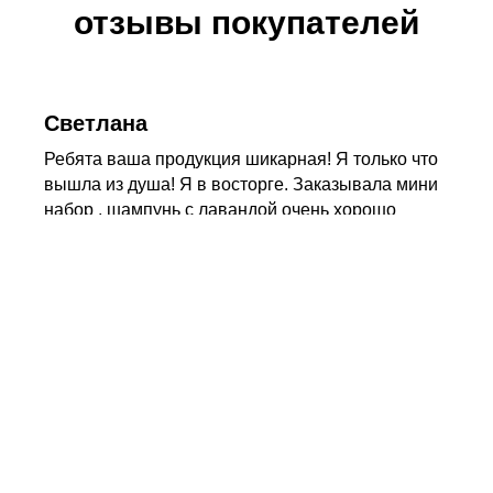
отзывы покупателей
Светлана
Ребята ваша продукция шикарная! Я только что
вышла из душа! Я в восторге. Заказывала мини
набор , шампунь с лавандой очень хорошо
справился со своей задачей, так как у меня
очень жирная кожа головы вспенился за 2 раза,
мне этого кубика хватит на долго😂.
Кондиционер - не пенится, хорошо смывается ,
его вообще не замечаешь( обычно кондиционер
когда смываешь уходят литры воды). Крем-
плитка с пряностями , ох как я люблю этот
аромат , вот его столько сколько нужно, не
приторно и не прям еле еле . Быстро
впитывается никакого дискомфорта. Самое еще
главное что мне понравилось что действительно