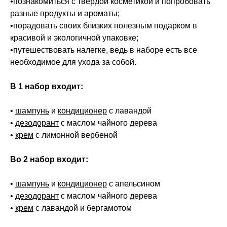
•познакомиться с твёрдой косметикой и попробовать
разные продукты и ароматы;
•порадовать своих близких полезным подарком в
красивой и экологичной упаковке;
•путешествовать налегке, ведь в наборе есть все
необходимое для ухода за собой.
В 1 набор входит:
•
шампунь
и
кондиционер
с лавандой
•
дезодорант
с маслом чайного дерева
•
крем
с лимонной вербеной
Во 2 набор входит:
•
шампунь
и
кондиционер
с апельсином
•
дезодорант
с маслом чайного дерева
•
крем
с лавандой и бергамотом